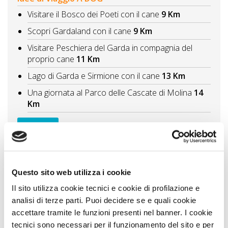
Visitare il Bosco dei Poeti con il cane
9 Km
Scopri Gardaland con il cane
9 Km
Visitare Peschiera del Garda in compagnia del
proprio cane
11 Km
Lago di Garda e Sirmione con il cane
13 Km
Una giornata al Parco delle Cascate di Molina
14
Km
Vedi tutti
Itinerari A DOG
In tour al Lago di Garda con il cane sulla sponda
ovest
15 Km
Questo sito web utilizza i cookie
Itinerario al Lago di Ledro con il cane tre giorni tra
Il sito utilizza cookie tecnici e cookie di profilazione e
spiagge, trekking e natura
39 Km
analisi di terze parti. Puoi decidere se e quali cookie
accettare tramite le funzioni presenti nel banner. I cookie
Parchi, cascate e incisioni in Lombardia con il cane
tecnici sono necessari per il funzionamento del sito e per