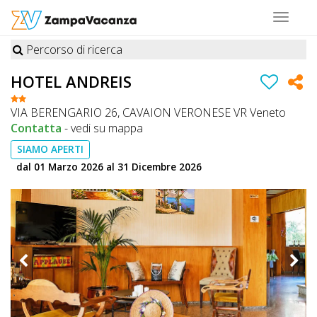
Toggle
navigat
Percorso di ricerca
STRUTTURE
HOTEL ANDREIS
A
VIA BERENGARIO 26, CAVAION VERONESE VR Veneto
DOG
Contatta
-
vedi su mappa
SIAMO APERTI
dal 01 Marzo 2026 al 31 Dicembre 2026
LUOGHI
A
DOG
OFFERTE
A