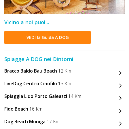
DOG
Vicino a noi puoi...
INFO
A
VEDI la Guida A DOG
DOG
Spiagge A DOG nei Dintorni
CHIEDI
Bracco Baldo Bau Beach
12 Km
CODICE
LiveDog Centro Cinofilo
13 Km
SCONTO
Spiaggia Lido Porto Galeazzi
14 Km
Video
Fido Beach
16 Km
Tutorial
Dog Beach Moniga
17 Km