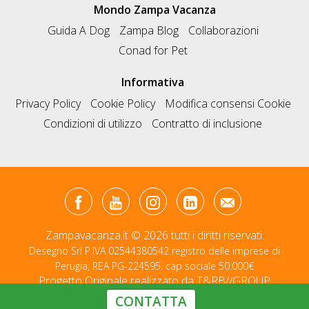
Mondo Zampa Vacanza
Guida A Dog
Zampa Blog
Collaborazioni
Conad for Pet
Informativa
Privacy Policy
Cookie Policy
Modifica consensi Cookie
Condizioni di utilizzo
Contratto di inclusione
Zampavacanza.it © 2026 tutti i diritti riservati.
Desegno Srl P.IVA 02544380542 registro delle imprese di
Perugia, REA PG-224595. cap sociale 50.000€
Progetto Originale realizzato da
T&RB//GROUP
CONTATTA