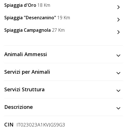
Lavora
Spiaggia d'Oro
18 Km
con
Noi
Spiaggia "Desenzanino"
19 Km
Spiaggia Campagnola
27 Km
Inserisci
Attività
Animali Ammessi
Accedi
Servizi per Animali
/
Registrati
Servizi Struttura
Descrizione
CIN
IT023023A1KVJGS9G3