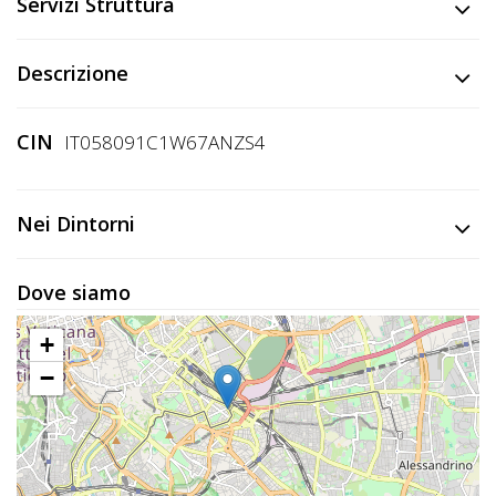
Lavora
Servizi Struttura
con
Noi
Descrizione
Inserisci
CIN
IT058091C1W67ANZS4
Attività
Nei Dintorni
Accedi
Dove siamo
/
Registrati
+
−