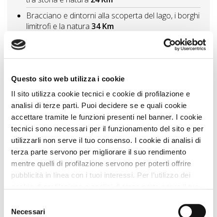
Bracciano e dintorni alla scoperta del lago, i borghi
limitrofi e la natura
34 Km
Passeggiate in provincia di Rieti con il cane tra
testimonianze romane e relax lungo i laghi
65 Km
Viaggio da Viterbo a Tarquinia con il cane Un tuffo
tra storia e natura:
67 Km
Questo sito web utilizza i cookie
Il sito utilizza cookie tecnici e cookie di profilazione e
Vedi tutti
analisi di terze parti. Puoi decidere se e quali cookie
accettare tramite le funzioni presenti nel banner. I cookie
tecnici sono necessari per il funzionamento del sito e per
Zampa Vacanza Consiglia
utilizzarli non serve il tuo consenso. I cookie di analisi di
terza parte servono per migliorare il suo rendimento
mentre quelli di profilazione servono per poterti offrire
pubblicità in linea con i tuoi interessi. Per l’utilizzo dei
cookie di profilazione e analisi di terza parte serve il tuo
consenso. Se chiudi il banner cliccando sul tasto “Chiudi
Selezione
senza accettare” verranno installati solo i cookie tecnici.
Necessari
del