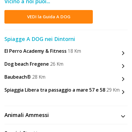
Vicino a noi puoi...
DOG
VEDI la Guida A DOG
INFO
A
Spiagge A DOG nei Dintorni
DOG
El Perro Academy & Fitness
18 Km
Dog beach Fregene
26 Km
CHIEDI
Baubeach®
28 Km
CODICE
Spiaggia Libera tra passaggio a mare 57 e 58
29 Km
SCONTO
Video
Animali Ammessi
Tutorial