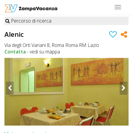
Toggle
navigat
Percorso di ricerca
STRUTTURE
Alenic
A
Via degli Orti Variani 8, Roma Roma RM Lazio
DOG
Contatta
-
vedi su mappa
LUOGHI
A
DOG
OFFERTE
A