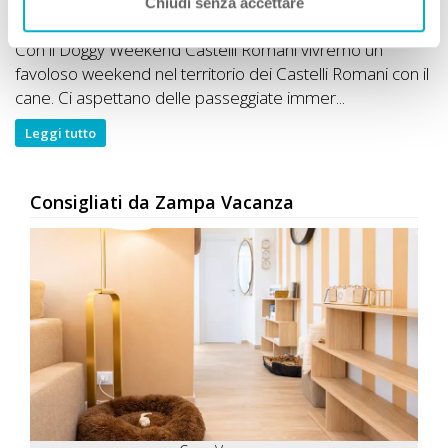
Chiudi senza accettare
cane
Con il Doggy Weekend Castelli Romani vivremo un
favoloso weekend nel territorio dei Castelli Romani con il
cane. Ci aspettano delle passeggiate immer...
Leggi tutto
Consigliati da Zampa Vacanza