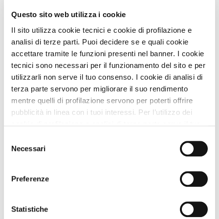
−
Questo sito web utilizza i cookie
Il sito utilizza cookie tecnici e cookie di profilazione e
analisi di terze parti. Puoi decidere se e quali cookie
accettare tramite le funzioni presenti nel banner. I cookie
Leaflet
|
©
OpenStreetMap
contributors
tecnici sono necessari per il funzionamento del sito e per
utilizzarli non serve il tuo consenso. I cookie di analisi di
Social della Struttura
terza parte servono per migliorare il suo rendimento
mentre quelli di profilazione servono per poterti offrire
pubblicità in linea con i tuoi interessi. Per l’utilizzo dei
cookie di profilazione e analisi di terza parte serve il tuo
consenso. Se chiudi il banner cliccando sul tasto “Chiudi
Selezione
senza accettare” verranno installati solo i cookie tecnici.
Necessari
del
Cliccando il pulsante “Accetta tutto” acconsenti all’utilizzo
Lazio A DOG
consenso
di tutti i cookie. Cliccando il pulsante “mostra dettagli”
Preferenze
troverai le varie categorie di cookie e potrai accettare o
rifiutare i cookie in base alle tue preferenze e salvare le
tue scelte. Puoi modificare le tue scelte in ogni momento.
Statistiche
Per saperne di più consulta la nostra
informativa