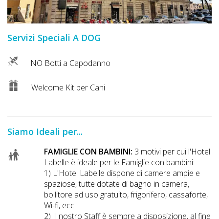
DOG
Servizi Speciali A DOG
INFO
NO Botti a Capodanno
A
DOG
Welcome Kit per Cani
CHIEDI
Siamo Ideali per...
CODICE
SCONTO
FAMIGLIE CON BAMBINI:
3 motivi per cui l'Hotel
Labelle è ideale per le Famiglie con bambini:
1) L'Hotel Labelle dispone di camere ampie e
Video
spaziose, tutte dotate di bagno in camera,
Tutorial
bollitore ad uso gratuito, frigorifero, cassaforte,
Wi-fi, ecc.
2) Il nostro Staff è sempre a disposizione, al fine