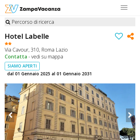
Toggle
navigat
Percorso di ricerca
STRUTTURE
Hotel Labelle
A
Via Cavour, 310, Roma Lazio
DOG
Contatta
-
vedi su mappa
SIAMO APERTI
dal 01 Gennaio 2025 al 01 Gennaio 2031
LUOGHI
A
DOG
OFFERTE
A