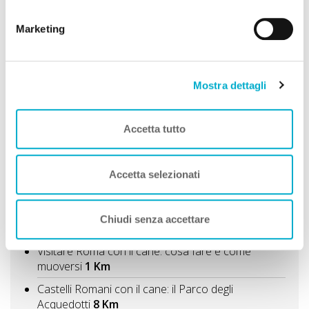
cookie.
Marketing
Mostra dettagli
Per chi ama viaggiare con il proprio cane il Lazio è una
meta che offre molte soluzioni turistiche diversificate,
Accetta tutto
dalla natura alla cultura, dal mare alla mo...
Vedi Regione
Accetta selezionati
Cosa fare con il cane?
Chiudi senza accettare
Idee di Viaggio A DOG
Visitare Roma con il cane: cosa fare e come
muoversi
1 Km
Castelli Romani con il cane: il Parco degli
Acquedotti
8 Km