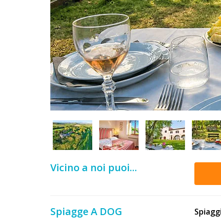
DOG
INFO
A
DOG
CHIEDI
CODICE
SCONTO
Vicino a noi puoi...
Video
Tutorial
Spiagge A DOG
Spiaggi