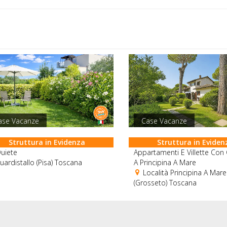
ase Vacanze
Case Vacanze
Struttura in Evidenza
Struttura in Eviden
uiete
Appartamenti E Villette Con
ardistallo (Pisa) Toscana
A Principina A Mare
Località Principina A Mare
(Grosseto) Toscana