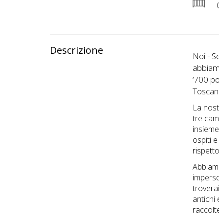
C
Descrizione
Noi - S
abbiamo
‘700 po
Toscan
La nost
tre cam
insieme
ospiti e
rispett
Abbiamo
imperson
troverai
antichi
raccolte