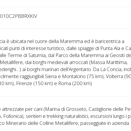
3010C2PBBRXKIV
ia è ubicata nel cuore della Maremma ed è baricentrica a
icati punti di interesse turistico, dalle spiagge di Punta Ala e C
 alle Terme di Saturnia, dal Parco della Maremma ai Geositi de
 Metallifere, dai borghi medievali arroccati (Massa Marittima,
derighi....) ai borghi marinari dell'Argentario. Da La Concia, inol
cilmente raggiungibili Siena e Montalcino (75 km), Volterra (9
130 km), Firenze (150 km) e Roma (200 km).
 attrezzate per cani (Marina di Grosseto, Castiglione delle Pe
, Follonica), sentieri e trekking naturalistici, escursioni lungo i 
co Minerario delle Colline Metallifere, passeggiate in azienda.