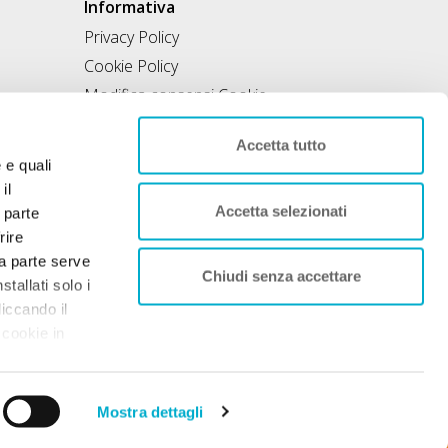
Informativa
Privacy Policy
Cookie Policy
Modifica consensi Cookie
Condizioni di utilizzo
Accetta tutto
Contratto di inclusione
e e quali
il
Accetta selezionati
 parte
rire
rza parte serve
Chiudi senza accettare
tallati solo i
liccando il
 cookie in
nto. Per
 sociale 50.000€
Mostra dettagli