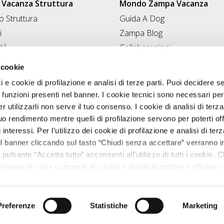
Vacanza Struttura
Mondo Zampa Vacanza
 Struttura
Guida A Dog
i
Zampa Blog
ità
Collaborazioni
Conad for Pet
 Struttura
 cookie
ci e cookie di profilazione e analisi di terze parti. Puoi decidere s
 funzioni presenti nel banner. I cookie tecnici sono necessari per 
 utilizzarli non serve il tuo consenso. I cookie di analisi di terza
uo rendimento mentre quelli di profilazione servono per poterti off
i interessi. Per l’utilizzo dei cookie di profilazione e analisi di te
il banner cliccando sul tasto “Chiudi senza accettare” verranno ins
 pulsante “Accetta tutto” acconsenti all’utilizzo di tutti i cookie. C
roverai le varie categorie di cookie e potrai accettare o rifiutare i
salvare le tue scelte. Puoi modificare le tue scelte in ogni mome
Zampavacanza.it © 2026 tutti i diritti riservati.
nostra
informativa cookie.
VA 02544380542 registro delle imprese di Perugia, REA PG-224595. cap
Progetto Originale realizzato da
T&RB//GROUP
Preferenze
Statistiche
Marketing