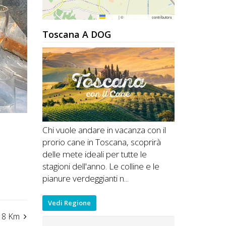
Leaflet
|
©
OpenStreetMap
contributors
Toscana A DOG
Chi vuole andare in vacanza con il
prorio cane in Toscana, scoprirà
delle mete ideali per tutte le
stagioni dell'anno. Le colline e le
pianure verdeggianti n...
Vedi Regione
8 Km