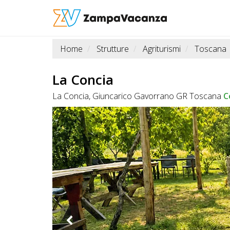
Home
Strutture
Agriturismi
Toscana
STRUTTURE
A
La Concia
DOG
La Concia, Giuncarico Gavorrano GR Toscana
C
LUOGHI
A
DOG
OFFERTE
A