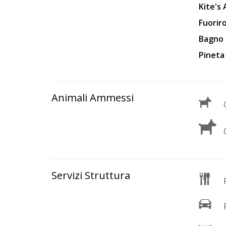
Lavora
Kite's
con
Fuorir
Noi
Bagno 
Pineta
Inserisci
Attività
Animali Ammessi
C
Accedi
C
/
Registrati
Servizi Struttura
R
P