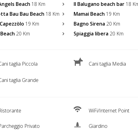
 Angels Beach
18 Km
Il Balugano beach bar
18 K
otta Bau Bau Beach
18 Km
Mamai Beach
19 Km
Capezzòlo
19 Km
Bagno Sirena
20 Km
 Beach
20 Km
Spiaggia libera
20 Km
ani taglia Piccola
Cani taglia Media
ani taglia Grande
istorante
WiFi/Internet Point
archeggio Privato
Giardino