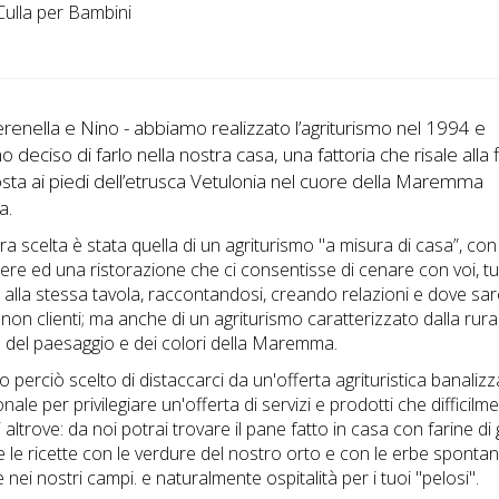
ulla per Bambini
erenella e Nino - abbiamo realizzato l’agriturismo nel 1994 e
 deciso di farlo nella nostra casa, una fattoria che risale alla 
sta ai piedi dell’etrusca Vetulonia nel cuore della Maremma
a.
ra scelta è stata quella di un agriturismo "a misura di casa”, con
ere ed una ristorazione che ci consentisse di cenare con voi, tut
 alla stessa tavola, raccontandosi, creando relazioni e dove sa
 non clienti; ma anche di un agriturismo caratterizzato dalla rural
o del paesaggio e dei colori della Maremma.
 perciò scelto di distaccarci da un'offerta agrituristica banalizz
ale per privilegiare un'offerta di servizi e prodotti che difficilm
 altrove: da noi potrai trovare il pane fatto in casa con farine di 
 e le ricette con le verdure del nostro orto e con le erbe sponta
 nei nostri campi. e naturalmente ospitalità per i tuoi "pelosi".