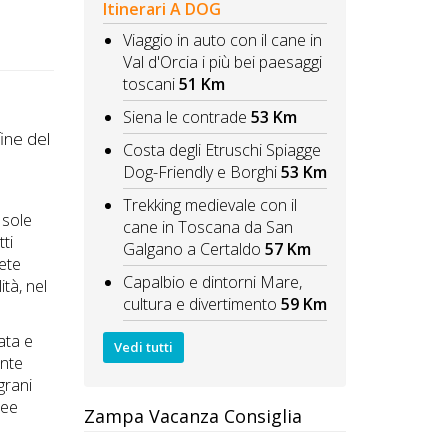
Itinerari A DOG
Viaggio in auto con il cane in
Val d'Orcia i più bei paesaggi
toscani
51 Km
Siena le contrade
53 Km
fine del
Costa degli Etruschi Spiagge
Dog-Friendly e Borghi
53 Km
Trekking medievale con il
 sole
cane in Toscana da San
ti
Galgano a Certaldo
57 Km
rete
Capalbio e dintorni Mare,
ità, nel
cultura e divertimento
59 Km
ata e
Vedi tutti
ente
grani
nee
Zampa Vacanza Consiglia