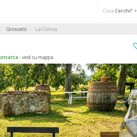
Cosa
Cerchi?
Grosseto
La Concia
ontatta
-
vedi su mappa