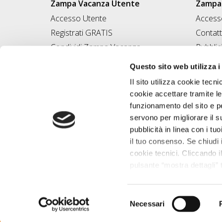
Zampa Vacanza Utente
Zampa 
Accesso Utente
Accesso
Registrati GRATIS
Contatt
Condividi Zampa Vacanza
Pubblic
Campagna Contro l'Abbandono
Iscrivi
Questo sito web utilizza i
Chiedi A Zampa
Il sito utilizza cookie tecni
Mi FIDO di TE
cookie accettare tramite le
Iscrizione Magazine
funzionamento del sito e per
servono per migliorare il s
pubblicità in linea con i tuo
il tuo consenso. Se chiudi 
cookie tecnici. Cliccando il
pulsante “mostra dettagli” t
base alle tue preferenze e 
saperne di più consulta la 
Desegno Srl P.I
Selezione
Necessari
del
consenso