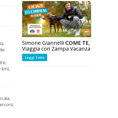
Simone Giannelli
COME TE
,
ala
Viaggia con Zampa Vacanza
lle
Leggi Tutto
tre,
0 km),
scaia,
percorsi