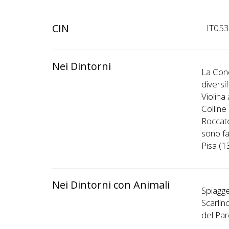
CIN
IT05
Nei Dintorni
La Conc
diversif
Violina
Colline
Roccate
sono fa
Pisa (
Nei Dintorni con Animali
Spiagge
Scarlino
del Par