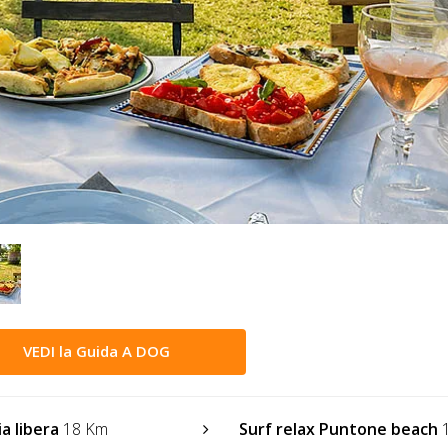
VEDI la Guida A DOG
a libera
18 Km
Surf relax Puntone beach
1