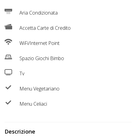
Lavora
con
Aria Condizionata
Noi
Accetta Carte di Credito
Inserisci
WiFi/Internet Point
Attività
Spazio Giochi Bimbo
Accedi
Tv
/
Menu Vegetariano
Registrati
Menu Celiaci
Descrizione