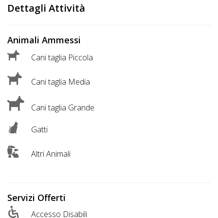
DOG
Dettagli Attività
Animali Ammessi
INFO
Cani taglia Piccola
A
DOG
Cani taglia Media
Cani taglia Grande
CHIEDI
Gatti
CODICE
SCONTO
Altri Animali
Video
Tutorial
Servizi Offerti
Accesso Disabili