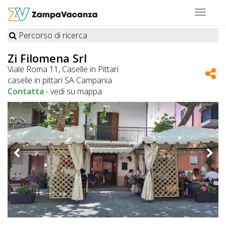
Toggle
navigat
Percorso di ricerca
STRUTTURE
Zi Filomena Srl
A
Viale Roma 11, Caselle in Pittari
caselle in pittari SA Campania
DOG
Contatta
-
vedi su mappa
LUOGHI
A
DOG
OFFERTE
A