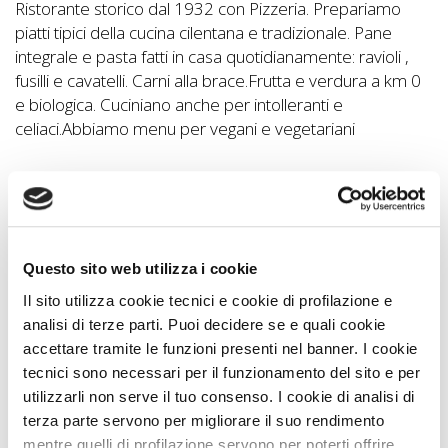
Ristorante storico dal 1932 con Pizzeria. Prepariamo
piatti tipici della cucina cilentana e tradizionale. Pane
integrale e pasta fatti in casa quotidianamente: ravioli ,
fusilli e cavatelli. Carni alla brace.Frutta e verdura a km 0
e biologica. Cuciniano anche per intolleranti e
celiaci.Abbiamo menu per vegani e vegetariani
Nei Dintorni
Il ristorante si trova al centro del paese in una alberata
isola pedonale che permette a genitori , bambini ed
Questo sito web utilizza i cookie
amici a quattro zampe di godersi il pranzo in un
ambiente protetto sicuro e fresco.
Il sito utilizza cookie tecnici e cookie di profilazione e
analisi di terze parti. Puoi decidere se e quali cookie
accettare tramite le funzioni presenti nel banner. I cookie
Nei Dintorni con Animali
tecnici sono necessari per il funzionamento del sito e per
Caselle in Pittari è un luogo sereno e poco trafficato . Le
utilizzarli non serve il tuo consenso. I cookie di analisi di
passeggiate panoramiche verso la Rupe ed in Pineta lo
terza parte servono per migliorare il suo rendimento
rendono un luogo ideale anche per lunghi soggiorni. Le
mentre quelli di profilazione servono per poterti offrire