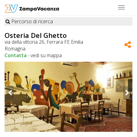
Toggle
navigat
Percorso di ricerca
STRUTTURE
Osteria Del Ghetto
A
via della vittoria 26, Ferrara FE Emilia
Romagna
DOG
Contatta
-
vedi su mappa
LUOGHI
A
DOG
OFFERTE
A