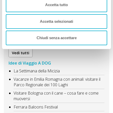
Accetta tutto
I Castelli del Ducato di Parma antiche dimore,
rocche, baluardi e fortezze
Accetta selezionati
Borghi artistici e divertimento passeggiata tra
Bologna e Ravenna con il cane
Da Cesena a Forlì con il cane Alla scoperta dei
Chiudi senza accettare
luoghi magici che non ti aspetti
Vedi tutti
Idee di Viaggio A DOG
La Settimana della Micizia
Vacanze in Emilia Romagna con animali: visitare il
Parco Regionale dei 100 Laghi
Visitare Bologna con il cane – cosa fare e come
muoversi
Ferrara Baloons Festival