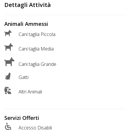
DOG
Dettagli Attività
Animali Ammessi
INFO
Cani taglia Piccola
A
DOG
Cani taglia Media
Cani taglia Grande
CHIEDI
Gatti
CODICE
SCONTO
Altri Animali
Video
Tutorial
Servizi Offerti
Accesso Disabili