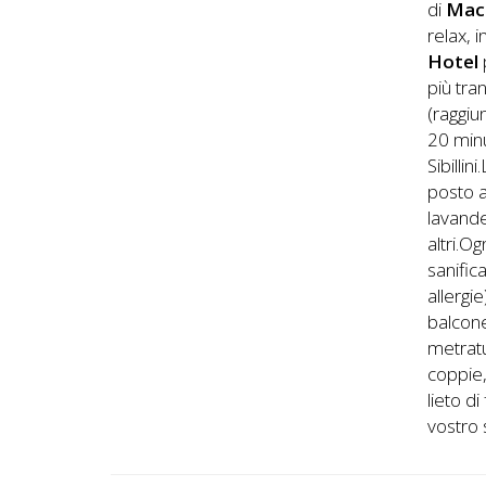
di
Mac
relax, 
Hotel
più tra
(raggiu
20 minu
Sibillini.
posto a
lavande
altri.O
sanific
allergi
balcone
metratu
coppie,
lieto d
vostro 