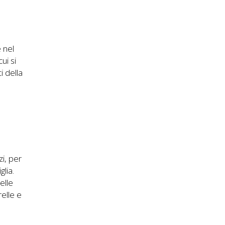
e nel
ui si
i della
zi, per
glia.
elle
elle e