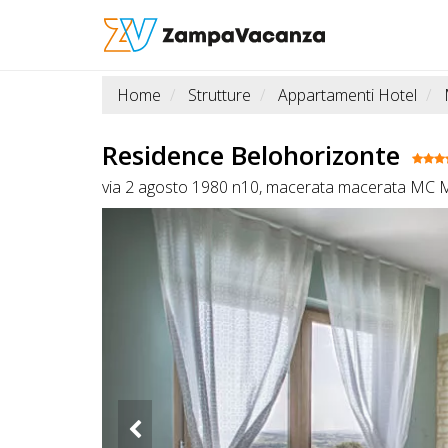
Home
Strutture
Appartamenti Hotel
STRUTTURE
A
Residence Belohorizonte
DOG
via 2 agosto 1980 n10, macerata macerata MC 
LUOGHI
A
DOG
OFFERTE
A