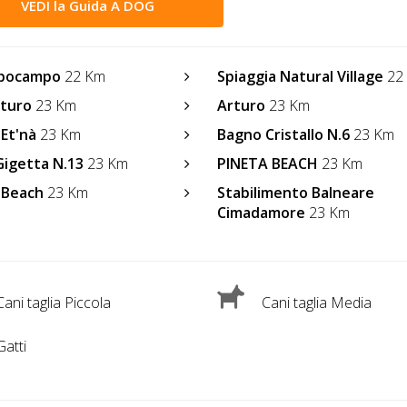
VEDI la Guida A DOG
ppocampo
22 Km
Spiaggia Natural Village
22
rturo
23 Km
Arturo
23 Km
 Et'nà
23 Km
Bagno Cristallo N.6
23 Km
Gigetta N.13
23 Km
PINETA BEACH
23 Km
 Beach
23 Km
Stabilimento Balneare
Cimadamore
23 Km
ani taglia Piccola
Cani taglia Media
atti