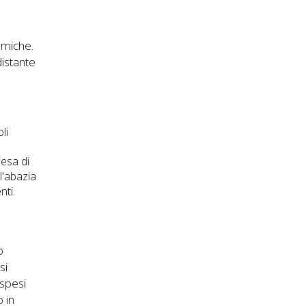
nomiche.
distante
li
iesa di
l'abazia
nti.
o
si
sospesi
o in