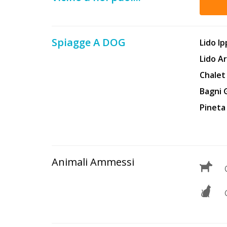
Lavora
con
Noi
Spiagge A DOG
Lido I
Inserisci
Lido A
Attività
Chalet
Bagni 
Pineta
Accedi
/
Registrati
Animali Ammessi
C
G