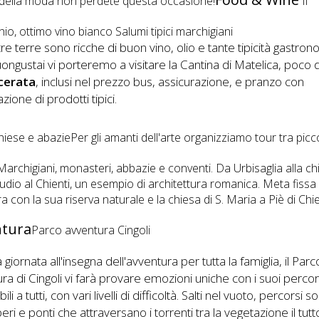
della moda non perdete questa occasione!
Il
hio, ottimo vino bianco Salumi tipici marchigiani
re terre sono ricche di buon vino, olio e tante tipicità gastro
uongustai vi porteremo a visitare la Cantina di Matelica, poco 
erata
, inclusi nel prezzo bus, assicurazione, e pranzo con
zione di prodotti tipici.
hiese e abaziePer gli amanti dell'arte organizziamo tour tra picco
Marchigiani, monasteri, abbazie e conventi. Da Urbisaglia alla ch
udio al Chienti, un esempio di architettura romanica. Meta fissa 
ra con la sua riserva naturale e la chiesa di S. Maria a Piè di Chie
ntura
Parco avventura Cingoli
 giornata all'insegna dell'avventura per tutta la famiglia, il Parc
ra di Cingoli vi farà provare emozioni uniche con i suoi percor
ili a tutti, con vari livelli di difficoltà. Salti nel vuoto, percorsi 
beri e ponti che attraversano i torrenti tra la vegetazione il tutt