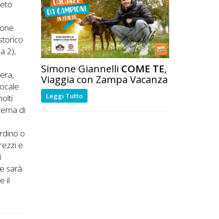
leto
 zone
storico
a 2),
Simone Giannelli
COME TE
,
mera,
Viaggia con Zampa Vacanza
locale
Leggi Tutto
olti
stema di
i
ardino o
rezzi e
i
le sarà
e il