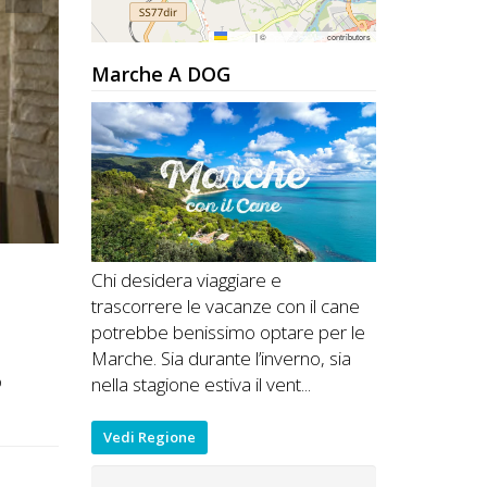
Leaflet
|
©
OpenStreetMap
contributors
Marche A DOG
Chi desidera viaggiare e
trascorrere le vacanze con il cane
potrebbe benissimo optare per le
Marche. Sia durante l’inverno, sia
o
nella stagione estiva il vent...
Vedi Regione