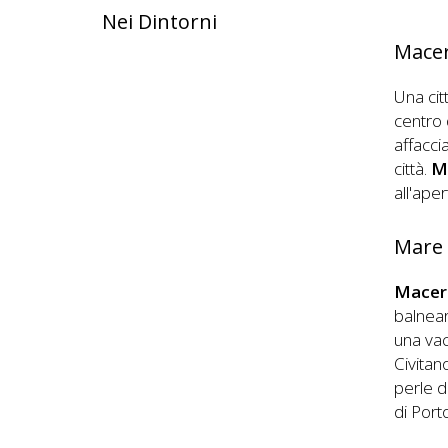
Nei Dintorni
Mace
Una cit
centro 
affacci
città.
M
all'ape
Mare
Macer
balnear
una vac
Civitan
perle d
di Port