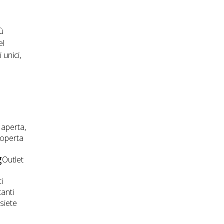
iù
el
unici,
n
a aperta,
scoperta
g
Outlet
i
tanti
 siete