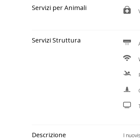
Servizi per Animali
V
Servizi Struttura
A
W
P
G
Descrizione
I nuovi