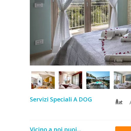
DOG
INFO
A
DOG
CHIEDI
CODICE
SCONTO
Servizi Speciali A DOG
Video
Tutorial
Vicino a noi puoi...