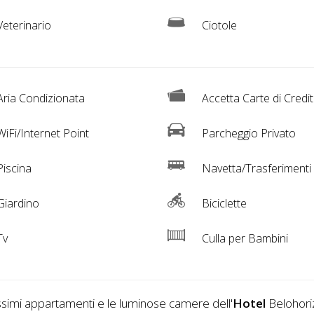
eterinario
Ciotole
ria Condizionata
Accetta Carte di Credi
iFi/Internet Point
Parcheggio Privato
iscina
Navetta/Trasferimenti
iardino
Biciclette
Tv
Culla per Bambini
ssimi appartamenti e le luminose camere dell'
Hotel
Belohori