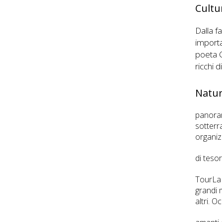
Cultu
Dalla f
importa
poeta G
ricchi d
Natu
panoram
sotterra
organiz
di tesor
TourLa
grandi 
altri. 