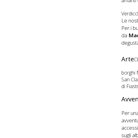
amanti 
Verdicc
Le nost
Per i b
da
Mac
degusta
Arte
C
borghi 
San Cla
di Fiast
Avve
Per una
avventu
accessib
sugli al