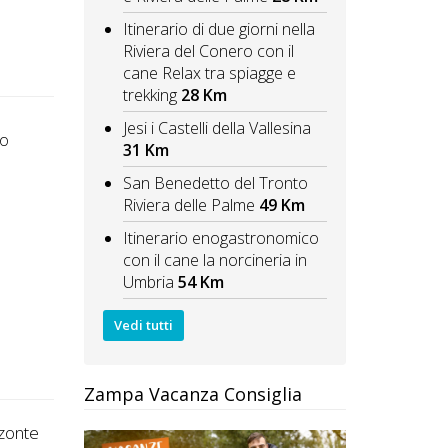
Itinerario di due giorni nella
Riviera del Conero con il
cane Relax tra spiagge e
trekking
28 Km
Jesi i Castelli della Vallesina
to
31 Km
San Benedetto del Tronto
Riviera delle Palme
49 Km
Itinerario enogastronomico
con il cane la norcineria in
Umbria
54 Km
Vedi tutti
Zampa Vacanza Consiglia
zonte