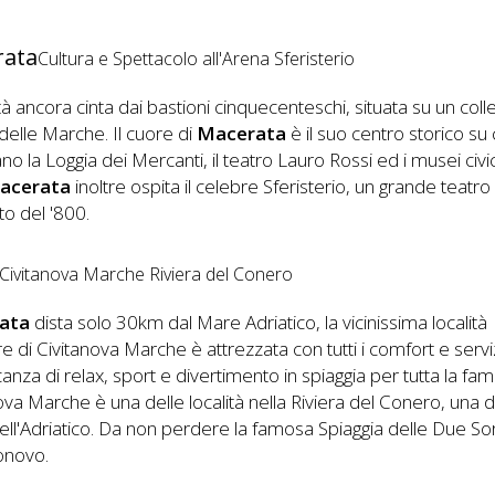
rata
Cultura e Spettacolo all'Arena Sferisterio
tà ancora cinta dai bastioni cinquecenteschi, situata su un coll
delle Marche. Il cuore di
Macerata
è il suo centro storico su c
ano la Loggia dei Mercanti, il teatro Lauro Rossi ed i musei civic
acerata
inoltre ospita il celebre Sferisterio, un grande teatro
rto del '800.
Civitanova Marche Riviera del Conero
ata
dista solo 30km dal Mare Adriatico, la vicinissima località
e di Civitanova Marche è attrezzata con tutti i comfort e servi
anza di relax, sport e divertimento in spiaggia per tutta la fami
ova Marche è una delle località nella Riviera del Conero, una d
ell'Adriatico. Da non perdere la famosa Spiaggia delle Due Sor
onovo.