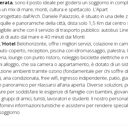
erata
, sono il posto ideale per godersi un soggiorno in comp
in un mix di mare, monti, cultura e spettacolo. L'Apart
progettato dall'Arch. Daniele Palazzolo, è situato in una delle
nquille e panoramiche della città, dista solo 1,5 Km dal centro 
ngibile anche con il servizio di trasporto pubblico: autobus Line
ti di auto dal mare e 40 minuti dai Monti
L'
Hotel
Belohorizonte, offre i migliori servizi, colazione in ca
uto coperto, reception, piscina con idromassaggio, palestra, 
ria, lounge con punto ristoro, noleggio biciclette elettriche e m
gni alloggio, che sia camera o appartamento, è dotato di un si
azione ambienti tramite ozono (fondamentale per chi soffre d
e), aria condizionata, free wifi, ingresso indipendente, patio, gi
 panoramico per rilassarsi all'aria aperta. Diverse soluzioni, p
re per soddisfare le esigenze di famiglie con bambini, giovan
 gruppi di amici, turisti, lavoratori e studenti. Il nostro persona
i fornirvi informazioni turistiche e assistervi per rendere special
soggiorno.