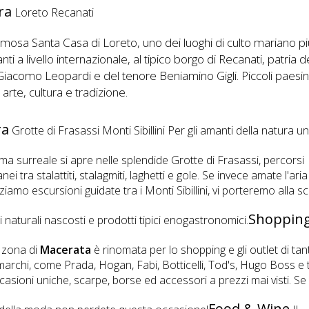
ra
Loreto Recanati
amosa Santa Casa di Loreto, uno dei luoghi di culto mariano p
nti a livello internazionale, al tipico borgo di Recanati, patria d
iacomo Leopardi e del tenore Beniamino Gigli. Piccoli paesini 
i arte, cultura e tradizione.
ra
Grotte di Frasassi Monti Sibillini Per gli amanti della natura u
a surreale si apre nelle splendide Grotte di Frasassi, percorsi
nei tra stalattiti, stalagmiti, laghetti e gole. Se invece amate l'ari
ziamo escursioni guidate tra i Monti Sibillini, vi porteremo alla 
Shoppin
i naturali nascosti e prodotti tipici enogastronomici.
 zona di
Macerata
è rinomata per lo shopping e gli outlet di tant
marchi, come Prada, Hogan, Fabi, Botticelli, Tod's, Hugo Boss e 
Occasioni uniche, scarpe, borse ed accessori a prezzi mai visti. Se
Food & Wine