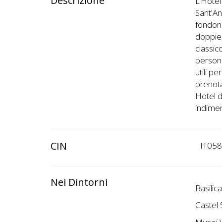
Descrizione
L’Hotel
Sant'An
fondono
doppie,
classic
persona
utili p
prenota
Hotel d
indimen
CIN
IT05
Nei Dintorni
Basilic
Castel 