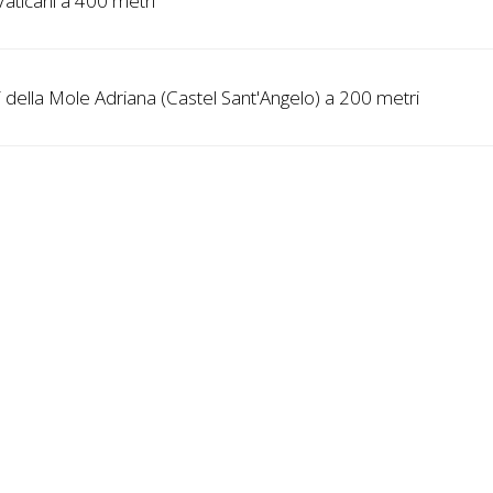
aticani a 400 metri
i della Mole Adriana (Castel Sant'Angelo) a 200 metri