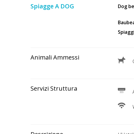
Lavora
Spiagge A DOG
Dog b
con
Noi
Baube
Spiagg
Inserisci
Attività
Animali Ammessi
C
Accedi
/
Servizi Struttura
Registrati
A
W