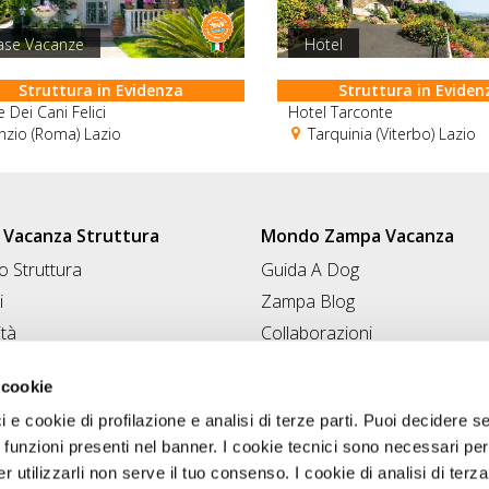
ase Vacanze
Hotel
Struttura in Evidenza
Struttura in Eviden
 Dei Cani Felici
Hotel Tarconte
zio (Roma) Lazio
Tarquinia (Viterbo) Lazio
Vacanza Struttura
Mondo Zampa Vacanza
 Struttura
Guida A Dog
i
Zampa Blog
ità
Collaborazioni
Conad for Pet
 Struttura
 cookie
ci e cookie di profilazione e analisi di terze parti. Puoi decidere s
 funzioni presenti nel banner. I cookie tecnici sono necessari per 
 utilizzarli non serve il tuo consenso. I cookie di analisi di terza