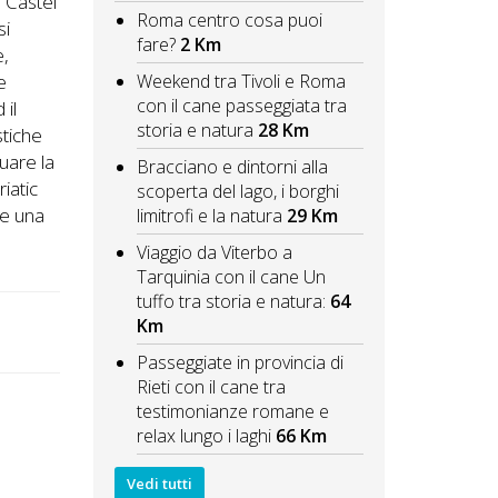
a Castel
Roma centro cosa puoi
si
fare?
2 Km
e,
Weekend tra Tivoli e Roma
e
con il cane passeggiata tra
 il
storia e natura
28 Km
stiche
tuare la
Bracciano e dintorni alla
iatic
scoperta del lago, i borghi
re una
limitrofi e la natura
29 Km
Viaggio da Viterbo a
Tarquinia con il cane Un
tuffo tra storia e natura:
64
Km
Passeggiate in provincia di
Rieti con il cane tra
testimonianze romane e
relax lungo i laghi
66 Km
Vedi tutti