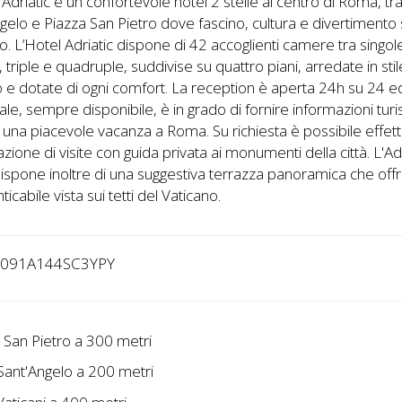
 Adriatic è un confortevole hotel 2 stelle al centro di Roma, tr
gelo e Piazza San Pietro dove fascino, cultura e divertimento 
. L’Hotel Adriatic dispone di 42 accoglienti camere tra singol
 triple e quadruple, suddivise su quattro piani, arredate in stil
o e dotate di ogni comfort. La reception è aperta 24h su 24 ed
le, sempre disponibile, è in grado di fornire informazioni turi
er una piacevole vacanza a Roma. Su richiesta è possibile effet
zione di visite con guida privata ai monumenti della città. L'Adr
ispone inoltre di una suggestiva terrazza panoramica che off
ticabile vista sui tetti del Vaticano.
8091A144SC3YPY
a San Pietro a 300 metri
Sant'Angelo a 200 metri