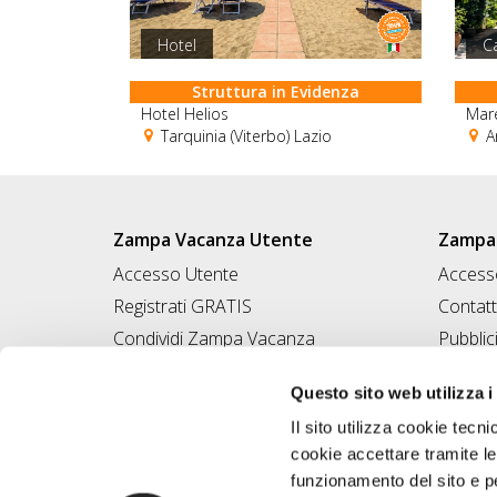
Hotel
C
Struttura in Evidenza
Hotel Helios
Mare
Tarquinia (Viterbo) Lazio
An
Zampa Vacanza Utente
Zampa 
Accesso Utente
Accesso
Registrati GRATIS
Contatt
Condividi Zampa Vacanza
Pubblic
Campagna Contro l'Abbandono
Iscrivi
Questo sito web utilizza i
Chiedi A Zampa
Il sito utilizza cookie tecni
Mi FIDO di TE
cookie accettare tramite le
Iscrizione Magazine
funzionamento del sito e per