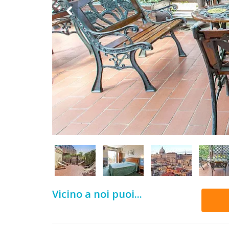
DOG
INFO
A
DOG
CHIEDI
CODICE
SCONTO
Video
Vicino a noi puoi...
Tutorial