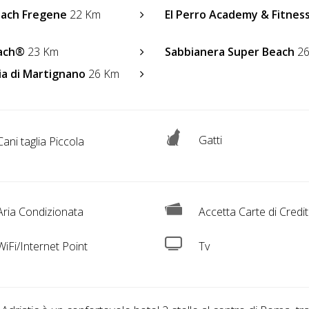
each Fregene
22 Km
El Perro Academy & Fitnes
ach®
23 Km
Sabbianera Super Beach
26
ia di Martignano
26 Km
Gatti
ani taglia Piccola
ria Condizionata
Accetta Carte di Credi
iFi/Internet Point
Tv