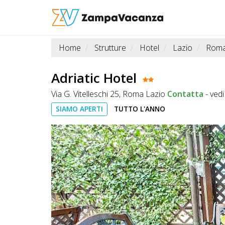
Home
Strutture
Hotel
Lazio
Rom
STRUTTURE
A
Adriatic Hotel
DOG
Via G. Vitelleschi 25, Roma Lazio
Contatta
-
ved
SIAMO APERTI
TUTTO L'ANNO
LUOGHI
A
DOG
OFFERTE
A