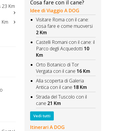
Cosa fare con il cane?
s
23 Km
Idee di Viaggio A DOG
Visitare Roma con il cane:
 Km
cosa fare e come muoversi
2 Km
Castelli Romani con il cane: il
Parco degli Acquedotti
10
Km
Orto Botanico di Tor
Vergata con il cane
16 Km
Alla scoperta di Galeria
Antica con il cane
18 Km
to
Strada del Tuscolo con il
cane
21 Km
Vedi tutti
Itinerari A DOG