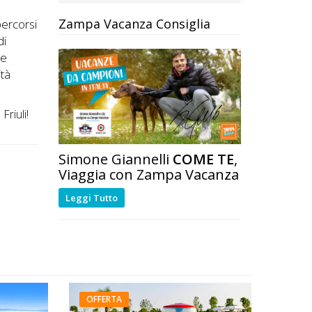
Zampa Vacanza Consiglia
percorsi
di
Le
ità
Friuli!
Simone Giannelli
COME TE
,
Viaggia con Zampa Vacanza
Leggi Tutto
OFFERTA