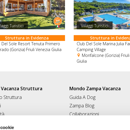
llaggi Turistici
Villaggi Turistici
Struttura in Evidenza
Struttura in Eviden
 Del Sole Resort Tenuta Primero
Club Del Sole Marina Julia Fa
ado (Gorizia) Friuli Venezia Giulia
Camping Village
Monfalcone (Gorizia) Friul
Giulia
Vacanza Struttura
Mondo Zampa Vacanza
 Struttura
Guida A Dog
i
Zampa Blog
ità
Collaborazioni
Conad for Pet
 Struttura
 cookie