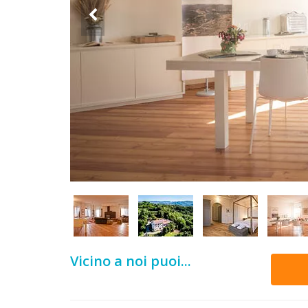
DOG
INFO
A
DOG
CHIEDI
CODICE
SCONTO
Video
Vicino a noi puoi...
Tutorial