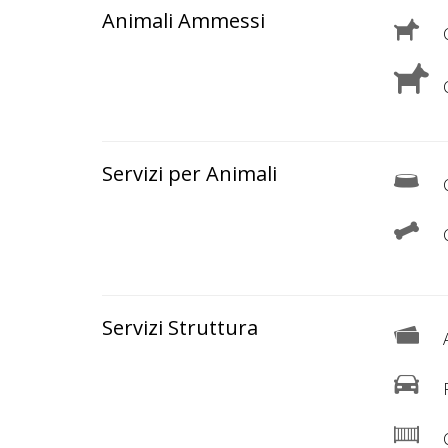
Lavora
Animali Ammessi
con
C
Noi
C
Inserisci
Attività
Servizi per Animali
C
Accedi
/
Registrati
Servizi Struttura
A
P
C