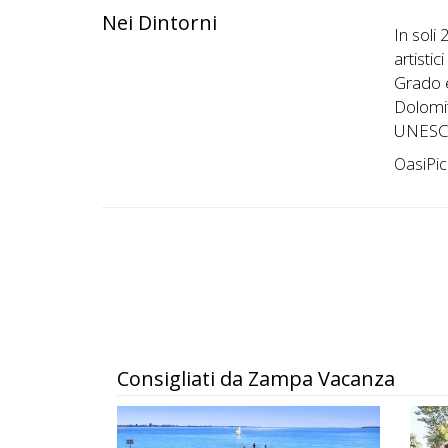
Nei Dintorni
In soli
artistic
Grado e
Dolomit
UNESCO,
OasiPic
Consigliati da Zampa Vacanza