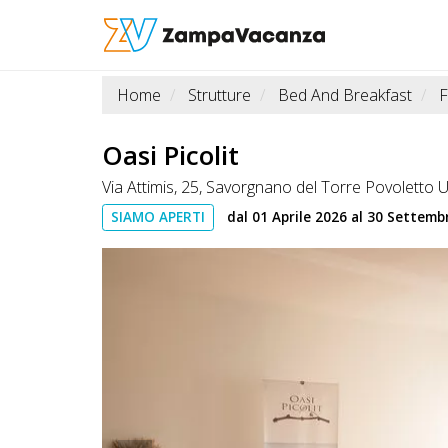
Home
Strutture
Bed And Breakfast
F
STRUTTURE
A
Oasi Picolit
DOG
Via Attimis, 25, Savorgnano del Torre Povoletto U
SIAMO APERTI
dal 01 Aprile 2026 al 30 Settemb
LUOGHI
A
DOG
OFFERTE
A