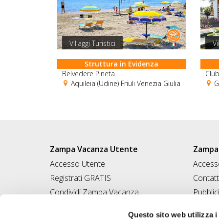
Villaggi Turistici
Vi
Struttura in Evidenza
Belvedere Pineta
Club
Aquileia (Udine) Friuli Venezia Giulia
Gr
Zampa Vacanza Utente
Zampa 
Accesso Utente
Accesso
Registrati GRATIS
Contatt
Condividi Zampa Vacanza
Pubblic
Campagna Contro l'Abbandono
Iscrivi
Questo sito web utilizza i