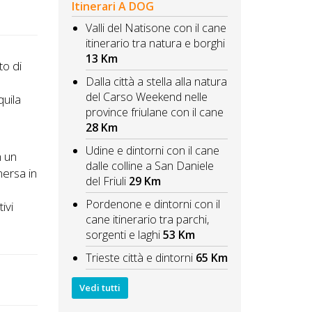
Itinerari A DOG
Valli del Natisone con il cane
itinerario tra natura e borghi
13 Km
to di
Dalla città a stella alla natura
del Carso Weekend nelle
quila
province friulane con il cane
28 Km
Udine e dintorni con il cane
n un
dalle colline a San Daniele
mersa in
del Friuli
29 Km
i
Pordenone e dintorni con il
ivi
cane itinerario tra parchi,
sorgenti e laghi
53 Km
Trieste città e dintorni
65 Km
Vedi tutti