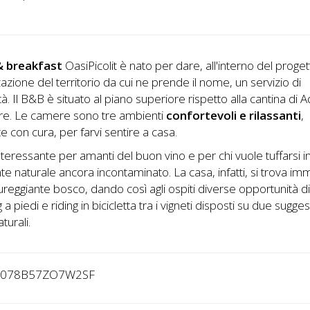
& breakfast
OasiPicolit è nato per dare, all'interno del proget
zazione del territorio da cui ne prende il nome, un servizio di
ità. Il B&B è situato al piano superiore rispetto alla cantina di A
rre. Le camere sono tre ambienti
confortevoli e rilassanti
,
e con cura, per farvi sentire a casa.
teressante per amanti del buon vino e per chi vuole tuffarsi i
e naturale ancora incontaminato. La casa, infatti, si trova im
ureggiante bosco, dando così agli ospiti diverse opportunità d
 a piedi e riding in bicicletta tra i vigneti disposti su due suggest
aturali.
0078B57ZO7W2SF