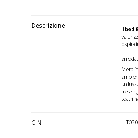
Descrizione
Il
bed 
valoriz
ospital
del To
arredat
Meta in
ambient
un luss
trekking
teatri n
CIN
IT03