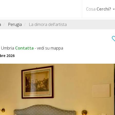
Cosa
Cerchi?
a
Perugia
La dimora dell'artista
PG Umbria
Contatta
-
vedi su mappa
mbre 2026