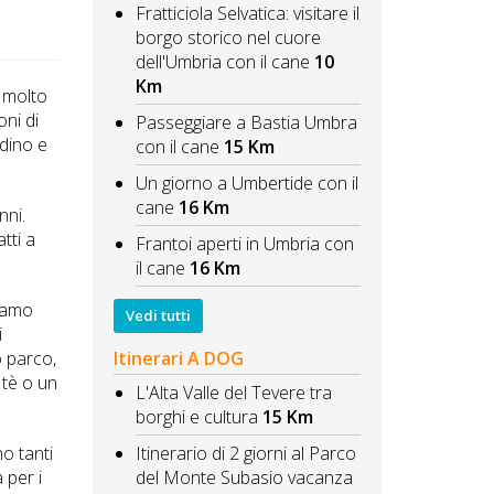
Fratticiola Selvatica: visitare il
borgo storico nel cuore
dell'Umbria con il cane
10
Km
a molto
oni di
Passeggiare a Bastia Umbra
rdino e
con il cane
15 Km
Un giorno a Umbertide con il
cane
16 Km
nni.
tti a
Frantoi aperti in Umbria con
il cane
16 Km
siamo
Vedi tutti
i
o parco,
Itinerari A DOG
 tè o un
L'Alta Valle del Tevere tra
borghi e cultura
15 Km
o tanti
Itinerario di 2 giorni al Parco
 per i
del Monte Subasio vacanza