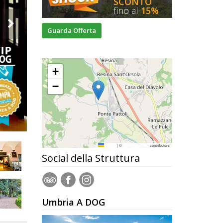
SCONTO
fino al
15%
Guarda Offerta
+
−
Leaflet
|
©
OpenStreetMap
contributors
Social della Struttura
Umbria A DOG