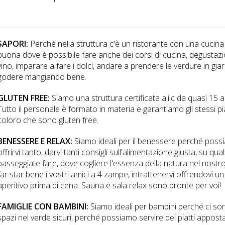
SAPORI:
Perché nella struttura c'è un ristorante con una cucin
buona dove è possibile fare anche dei corsi di cucina, degustazi
vino, imparare a fare i dolci, andare a prendere le verdure in gia
godere mangiando bene.
GLUTEN FREE:
Siamo una struttura certificata a.i.c da quasi 15 a
Tutto il personale è formato in materia e garantiamo gli stessi pia
coloro che sono gluten free.
BENESSERE E RELAX:
Siamo ideali per il benessere perché pos
offrirvi tanto, darvi tanti consigli sull'alimentazione giusta, su qual
passeggiate fare, dove cogliere l'essenza della natura nel nostr
far star bene i vostri amici a 4 zampe, intrattenervi offrendovi un
aperitivo prima di cena. Sauna e sala relax sono pronte per voi!
FAMIGLIE CON BAMBINI:
Siamo ideali per bambini perché ci son
spazi nel verde sicuri, perché possiamo servire dei piatti apposta