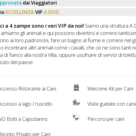
pprovata
dai Viaggiatori
io
ECCELLENZA
VIP
A DOG
ici a 4 zampe sono i veri VIP da noi!
Siamo una struttura A
amiamo gli animali e qui possono divertirsi e correre tantissi
icino ai loro padroncini, fare un bagno al fiume e correre nel g
 incontrare altri animali come i cavalli, che ce ne sono tanti n
a di fianco alla nostra Villa, oppure usufruire di servizi di tolet
ozio del paese.
ccesso Ristorante ai Cani
Welcome Kit per Cani
ccesso a lago / ruscello
Visite guidate con can
O Botti a Capodanno
Percorsi per cani
ecinto Privato per Cani