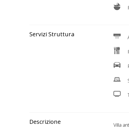
Servizi Struttura
A
R
P
S
Descrizione
Villa a