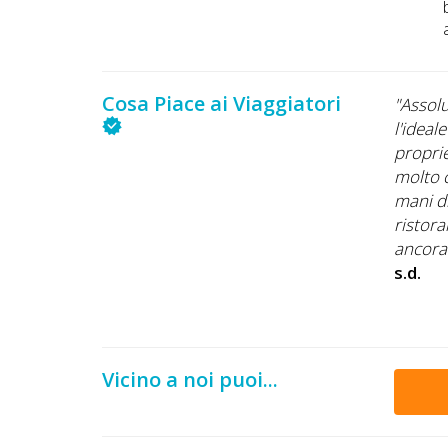
Cosa Piace ai Viaggiatori
zzati. Il nostro Jimmy si è trovato benissimo."
"Assolu
l'ideal
proprie
molto c
mani d
ristora
ancora 
s.d.
Vicino a noi puoi...