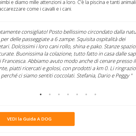
bimbi e diamo mille attenzioni a loro. C'è la piscina e tanti animal
accarezzare come i cavalli e i cani.
tamente consigliato! Posto bellissimo circondato dalla nat
e per delle passeggiate a 6 zampe. Squisita ospitalità dei
tari. Dolcissimi i loro cani rollo, shina e pako. Stanze spazio
urate. Buonissima la colazione, tutto fatto in casa dalle sap
i Francesca. Abbiamo avuto modo anche di cenare presso il
nte, piatti ricercati e golosi, con prodotti a km 0. Li ringrazio
perché ci siamo sentiti coccolati. Stefania, Dario e Peggy "
VEDI la Guida A DOG