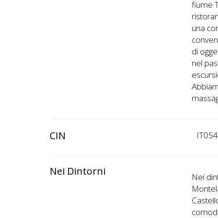
fiume T
ristora
una con
convenz
di ogge
nel pas
escursi
Abbiam
massag
CIN
IT05
Nei Dintorni
Nei din
Montela
Castell
comodis