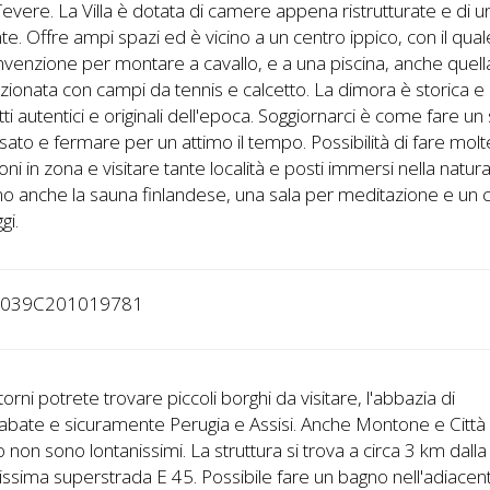
evere. La Villa è dotata di camere appena ristrutturate e di u
nte. Offre ampi spazi ed è vicino a un centro ippico, con il qual
venzione per montare a cavallo, e a una piscina, anche quell
ionata con campi da tennis e calcetto. La dimora è storica e
tti autentici e originali dell'epoca. Soggiornarci è come fare un 
sato e fermare per un attimo il tempo. Possibilità di fare molt
oni in zona e visitare tante località e posti immersi nella natura
o anche la sauna finlandese, una sala per meditazione e un 
gi.
4039C201019781
torni potrete trovare piccoli borghi da visitare, l'abbazia di
bate e sicuramente Perugia e Assisi. Anche Montone e Città 
o non sono lontanissimi. La struttura si trova a circa 3 km dalla
sima superstrada E 45. Possibile fare un bagno nell'adiacen