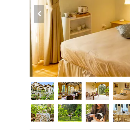
DOG
INFO
A
DOG
CHIEDI
CODICE
SCONTO
Video
Tutorial