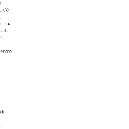
n
e c'è
a
 piena
salto
e
.
centro
di
te