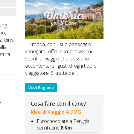
 Dog
mo,
iardino.
L’Umbria, con il suo paesaggio
ella
variegato, offre numerosissimi
tatura
spunti di viaggio che possono
accontentare i gusti di ogni tipo di
viaggiatore. Si tratta dell’...
Vedi Regione
e
Cosa fare con il cane?
Idee di Viaggio A DOG
Eurochocolate a Perugia
con il cane
8 Km