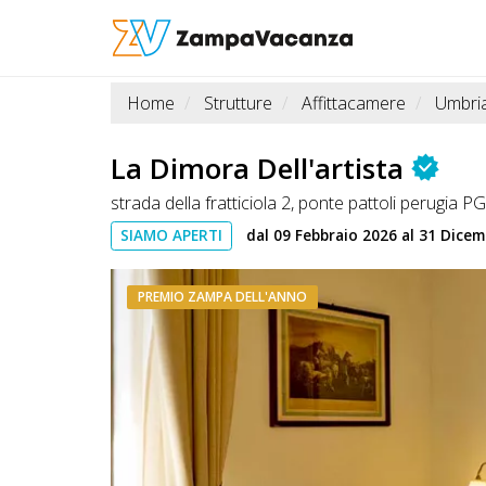
Home
Strutture
Affittacamere
Umbri
STRUTTURE
A
La Dimora Dell'artista
DOG
strada della fratticiola 2, ponte pattoli perugia 
SIAMO APERTI
dal 09 Febbraio 2026 al 31 Dice
LUOGHI
PREMIO ZAMPA DELL'ANNO
A
DOG
OFFERTE
A