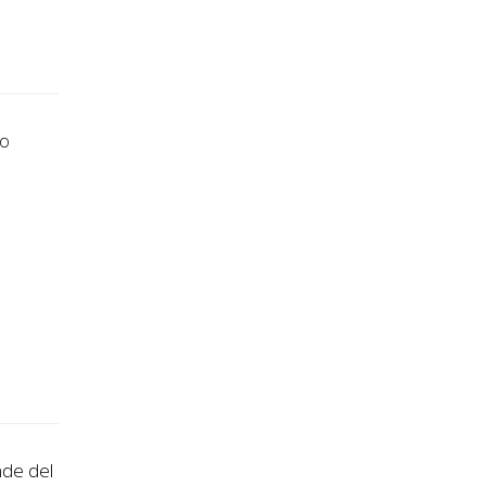
to
nde del