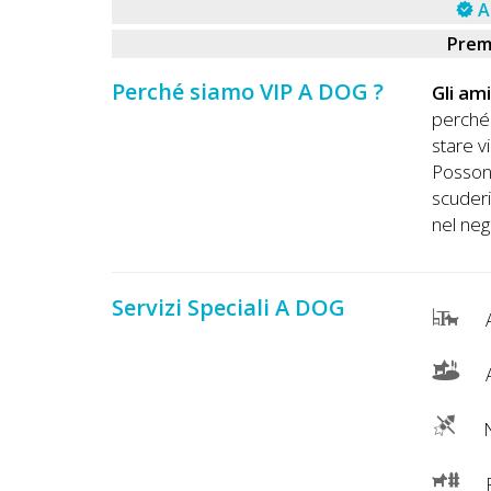
Lavora
A
con
Prem
Noi
Perché siamo VIP A DOG ?
Gli am
perché 
Inserisci
stare v
Attività
Possono
scuderi
nel neg
Accedi
/
Servizi Speciali A DOG
A
Registrati
A
N
R