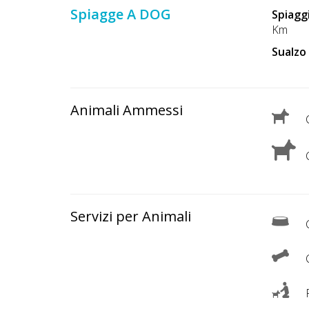
Spiagge A DOG
Spiagg
Km
Sualzo
Animali Ammessi
C
C
Servizi per Animali
C
P