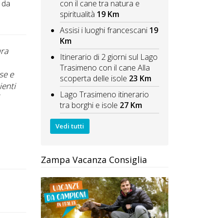
i da
con il cane tra natura e
spiritualità
19 Km
Assisi i luoghi francescani
19
Km
ura
"Struttura davvero disponibile sotto ogni aspetto. H
Itinerario di 2 giorni sul Lago
premura dei titolari e l’attenzione alle nostre esigenz
Trasimeno con il cane Alla
se e
A.G.
scoperta delle isole
23 Km
ienti
Lago Trasimeno itinerario
tra borghi e isole
27 Km
Vedi tutti
Zampa Vacanza Consiglia