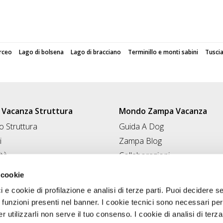
rceo
Lago di bolsena
Lago di bracciano
Terminillo e monti sabini
Tusci
Vacanza Struttura
Mondo Zampa Vacanza
 Struttura
Guida A Dog
i
Zampa Blog
ità
Collaborazioni
Conad for Pet
 Struttura
 cookie
ci e cookie di profilazione e analisi di terze parti. Puoi decidere s
 funzioni presenti nel banner. I cookie tecnici sono necessari per 
 utilizzarli non serve il tuo consenso. I cookie di analisi di terza