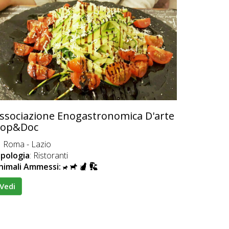
ssociazione Enogastronomica D'arte
op&Doc
Roma - Lazio
ipologia
: Ristoranti
nimali Ammessi:
Vedi