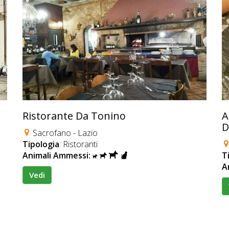
Ristorante Da Tonino
A
D
Sacrofano - Lazio
Tipologia
: Ristoranti
Animali Ammessi:
T
A
Vedi