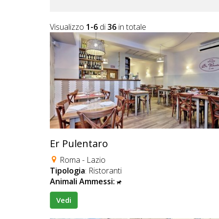
Lavora
con
Visualizzo
1-6
di
36
in totale
Noi
Inserisci
Attività
Accedi
/
Er Pulentaro
Registrati
Roma - Lazio
Tipologia
: Ristoranti
Animali Ammessi:
Vedi