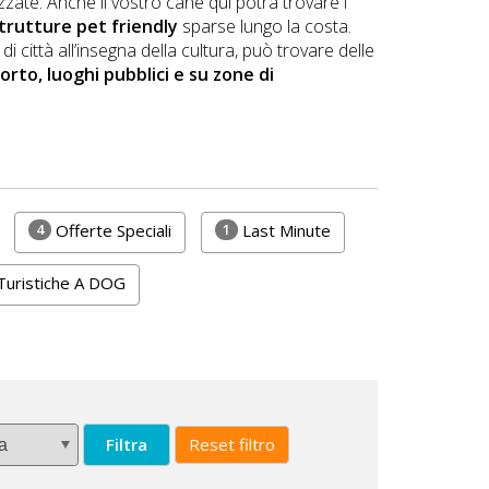
ate. Anche il vostro cane qui potrà trovare i
trutture pet friendly
sparse lungo la costa.
 città all’insegna della cultura, può trovare delle
orto, luoghi pubblici e su zone di
4
1
Offerte Speciali
Last Minute
uristiche A DOG
Filtra
Reset filtro