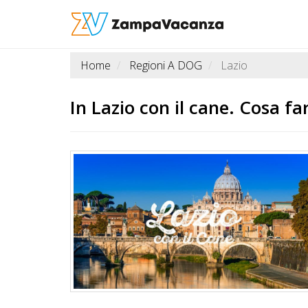
Home
Regioni A DOG
Lazio
STRUTTURE
A
In
Lazio
con il cane. Cosa fa
DOG
LUOGHI
A
DOG
OFFERTE
A