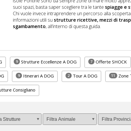
isole Pontine sono da sempre zone di mare molto apprezz
suoi spazi, basta saper scegliere tra le tante
spiagge e s
Chi vuole invece intraprendere un percorso alla scoperta di
informazioni utili su
strutture ricettive, mezzi di trasp
sgambamento
, all’interno di questa guida.
9
7
G
Strutture Eccellenze A DOG
Offerte SHOCK
9
2
11
OG
Itinerari A DOG
Tour A DOG
Zone T
utture Consigliano