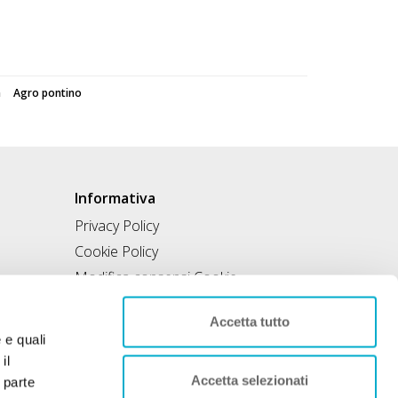
a
Agro pontino
Informativa
Privacy Policy
Cookie Policy
Modifica consensi Cookie
Condizioni di utilizzo
Accetta tutto
Contratto di inclusione
e e quali
il
Accetta selezionati
 parte