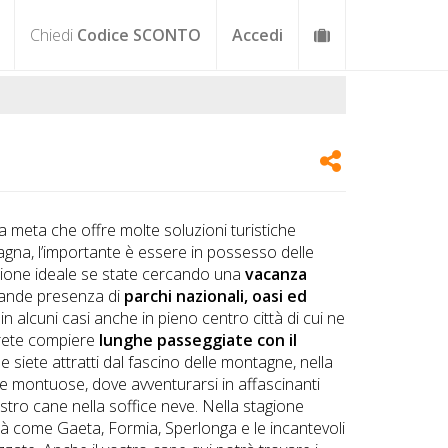
Chiedi
Codice SCONTO
Accedi
 meta che offre molte soluzioni turistiche
tagna, l’importante è essere in possesso delle
zione ideale se state cercando una
vacanza
grande presenza di
parchi nazionali, oasi ed
o, in alcuni casi anche in pieno centro città di cui ne
trete compiere
lunghe passeggiate con il
e siete attratti dal fascino delle montagne, nella
ne montuose, dove avventurarsi in affascinanti
ostro cane nella soffice neve. Nella stagione
tà come Gaeta, Formia, Sperlonga e le incantevoli