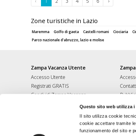
‹
1
2
3
4
5
6
›
Zone turistiche in Lazio
Maremma
Golfo di gaeta
Castelli romani
Ciociaria
Ci
Parco nazionale d'abruzzo, lazio e molise
Zampa Vacanza Utente
Zampa 
Accesso Utente
Accesso
Registrati GRATIS
Contatt
Condividi Zampa Vacanza
Pubblic
Campagna Contro l'Abbandono
Iscrivi
Questo sito web utilizza i
Chiedi A Zampa
Il sito utilizza cookie tecni
Mi FIDO di TE
cookie accettare tramite le
Iscrizione Magazine
funzionamento del sito e per