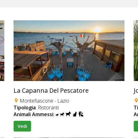
La Capanna Del Pescatore
J
Montefiascone - Lazio
Tipologia
: Ristoranti
T
Animali Ammessi:
A
Vedi