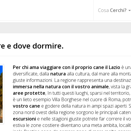
Cosa
Cerchi?
re e dove dormire.
Per chi ama viaggiare con il proprio cane il Lazio
è una
diversificate, dalla
natura
alla cultura, dal mare alla mon
giuste informazioni. La regione rappresenta una destina
immersa nella natura con il vostro animale
, vista la 
aree protette
, In tutti questi luoghi, sparsi nel territori
è un lieto esempio Villa Borghese nel cuore di Roma, po
vostro cane
e godere della natura in ampi spazi aperti. S
zona nord ovest della regione sorgono le principali cate
escursioni
e nelle stagioni giuste potrete far correre il v
estiva le zone costiere diventano una meta ambita, locali