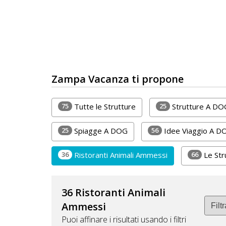
DOG
INFO
A
Zampa Vacanza ti propone
DOG
75
25
Tutte le Strutture
Strutture A DO
CHIEDI
25
56
Spiagge A DOG
Idee Viaggio A D
CODICE
36
66
Ristoranti Animali Ammessi
Le Str
SCONTO
Video
36 Ristoranti Animali
Tutorial
Ammessi
Puoi affinare i risultati usando i filtri