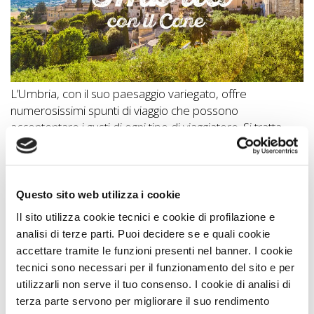
L’Umbria, con il suo paesaggio variegato, offre
numerosissimi spunti di viaggio che possono
accontentare i gusti di ogni tipo di viaggiatore. Si tratta
dell’...
Vedi Regione
Questo sito web utilizza i cookie
Cosa fare con il cane?
Il sito utilizza cookie tecnici e cookie di profilazione e
Idee di Viaggio A DOG
analisi di terze parti. Puoi decidere se e quali cookie
accettare tramite le funzioni presenti nel banner. I cookie
Assisi, il Bosco di San Francesco con il cane
0 Km
tecnici sono necessari per il funzionamento del sito e per
Sentiero degli Ulivi con il cane
0 Km
utilizzarli non serve il tuo consenso. I cookie di analisi di
Rocca Maggiore di Assisi con il cane
0 Km
terza parte servono per migliorare il suo rendimento