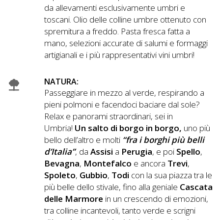
Lavora
da allevamenti esclusivamente umbri e
con
toscani. Olio delle colline umbre ottenuto con
Noi
spremitura a freddo. Pasta fresca fatta a
mano, selezioni accurate di salumi e formaggi
artigianali e i più rappresentativi vini umbri!
Inserisci
Attività
NATURA:
Passeggiare in mezzo al verde, respirando a
pieni polmoni e facendoci baciare dal sole?
Relax e panorami straordinari, sei in
Accedi
Umbria!
Un salto di borgo in borgo,
uno più
/
bello dell’altro e molti
“fra i borghi più belli
Registrati
d’Italia”
, da
Assisi
a
Perugia
, e poi
Spello
,
Bevagna
,
Montefalco
e ancora
Trevi
,
Spoleto
,
Gubbio
,
Todi
con la sua piazza tra le
più belle dello stivale, fino alla geniale
Cascata
delle Marmore
in un crescendo di emozioni,
tra colline incantevoli, tanto verde e scrigni