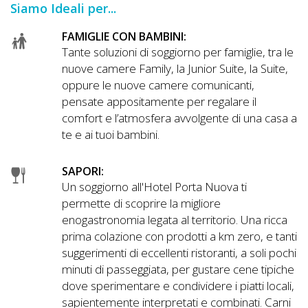
Siamo Ideali per...
DOG
FAMIGLIE CON BAMBINI:
Tante soluzioni di soggiorno per famiglie, tra le
INFO
nuove camere Family, la Junior Suite, la Suite,
oppure le nuove camere comunicanti,
A
pensate appositamente per regalare il
DOG
comfort e l’atmosfera avvolgente di una casa a
te e ai tuoi bambini.
CHIEDI
SAPORI:
Un soggiorno all'Hotel Porta Nuova ti
CODICE
permette di scoprire la migliore
SCONTO
enogastronomia legata al territorio. Una ricca
prima colazione con prodotti a km zero, e tanti
Video
suggerimenti di eccellenti ristoranti, a soli pochi
minuti di passeggiata, per gustare cene tipiche
Tutorial
dove sperimentare e condividere i piatti locali,
sapientemente interpretati e combinati. Carni