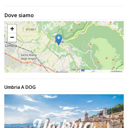
Dove siamo
+
−
Leaflet
|
©
OpenStreetMap
contributors
Umbria A DOG