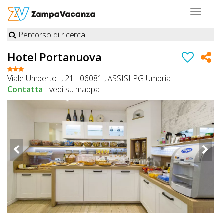
Toggle
navigat
Percorso di ricerca
STRUTTURE
Hotel Portanuova
A
Viale Umberto I, 21 - 06081 , ASSISI PG Umbria
DOG
Contatta
-
vedi su mappa
LUOGHI
A
DOG
OFFERTE
A