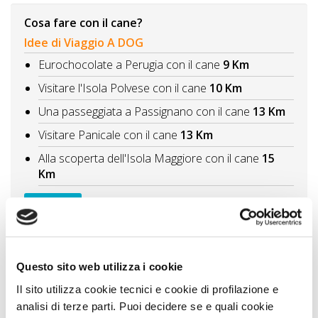
Cosa fare con il cane?
Idee di Viaggio A DOG
Eurochocolate a Perugia con il cane
9 Km
Visitare l'Isola Polvese con il cane
10 Km
Una passeggiata a Passignano con il cane
13 Km
Visitare Panicale con il cane
13 Km
Alla scoperta dell'Isola Maggiore con il cane
15
Km
Vedi tutti
Itinerari A DOG
Itinerario di 2 giorni sul Lago Trasimeno con il
Questo sito web utilizza i cookie
cane Alla scoperta delle isole
12 Km
Il sito utilizza cookie tecnici e cookie di profilazione e
Lago Trasimeno itinerario tra borghi e isole
14 Km
analisi di terze parti. Puoi decidere se e quali cookie
L'Alta Valle del Tevere tra borghi e cultura
20 Km