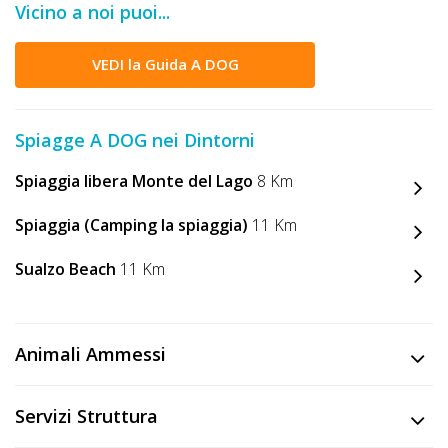
Vicino a noi puoi...
DOG
VEDI la Guida A DOG
INFO
A
Spiagge A DOG nei Dintorni
DOG
Spiaggia libera Monte del Lago
8 Km
Spiaggia (Camping la spiaggia)
11 Km
CHIEDI
Sualzo Beach
11 Km
CODICE
SCONTO
Animali Ammessi
Video
Tutorial
Servizi Struttura