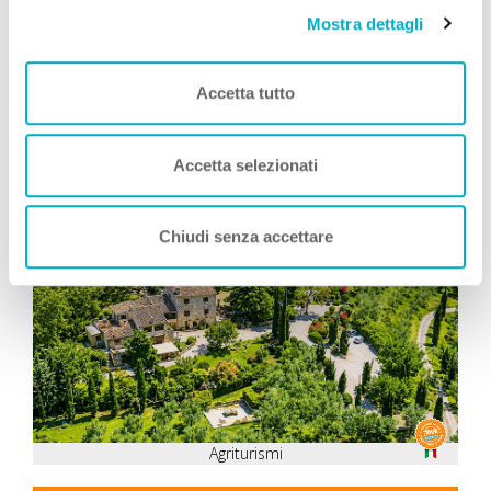
Simone Giannelli
COME TE
, Viaggia con Zampa
Mostra dettagli
Vacanza
Leggi Tutto
Accetta tutto
Accetta selezionati
Consigliati da Zampa Vacanza
OFFERTA
Chiudi senza accettare
Agriturismi