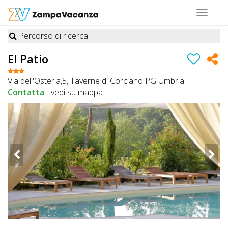
Toggle
navigat
Percorso di ricerca
STRUTTURE
El Patio
A
Via dell'Osteria,5, Taverne di Corciano PG Umbria
DOG
Contatta
-
vedi su mappa
LUOGHI
A
DOG
OFFERTE
A