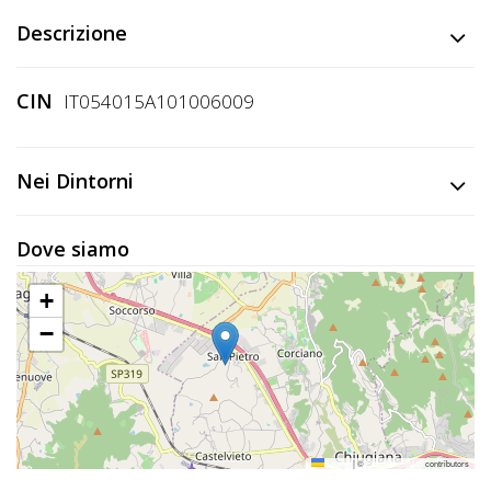
Lavora
Descrizione
con
Noi
CIN
IT054015A101006009
Inserisci
Attività
Nei Dintorni
Dove siamo
Accedi
/
+
Registrati
−
Leaflet
|
©
OpenStreetMap
contributors