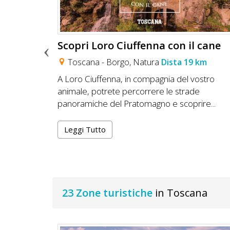
Lavora
con
Noi
 cane
Scopri Loro Ciuffenna con il cane
Inserisci
a 32 km
Toscana -
Borgo
,
Natura
Dista 19 km
Attività
 per la
A Loro Ciuffenna, in compagnia del vostro
el Novecento
animale, potrete percorrere le strade
settimane.
panoramiche del Pratomagno e scoprire...
Accedi
Leggi Tutto
/
Registrati
23 Zone turistiche
in Toscana