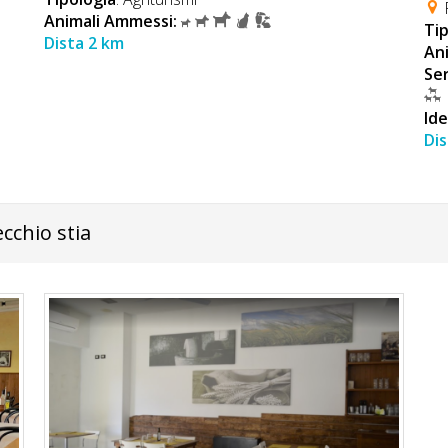
P
Animali Ammessi:
Tip
Dista 2 km
An
Ser
Ide
Dis
cchio stia