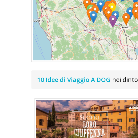
DOG
INFO
A
DOG
CHIEDI
10 Idee di Viaggio A DOG
nei dinto
CODICE
SCONTO
Video
Tutorial