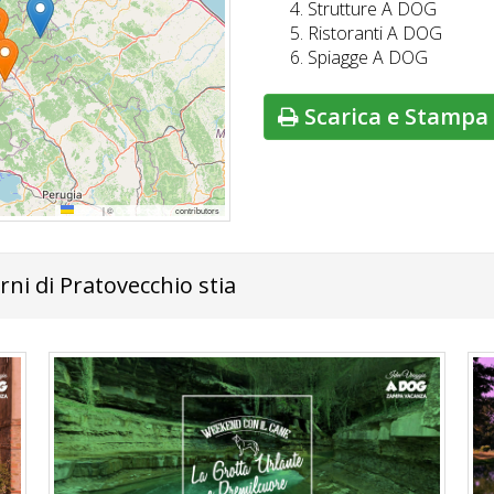
Strutture A DOG
Ristoranti A DOG
Spiagge A DOG
Scarica e Stampa 
Leaflet
|
©
OpenStreetMap
contributors
rni di Pratovecchio stia