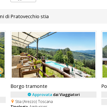
ni di Pratovecchio stia
Borgo tramonte
Po
Approvata
dai Viaggiatori
Stia (Arezzo) Toscana
Tipologia
: Agriturismi