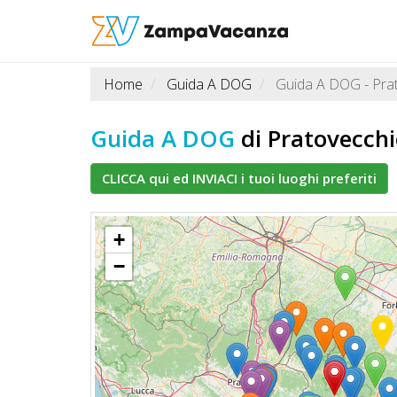
Home
Guida A DOG
Guida A DOG - Prat
STRUTTURE
A
Guida A DOG
di Pratovecchi
DOG
CLICCA qui ed INVIACI i tuoi luoghi preferiti
LUOGHI
+
A
−
DOG
OFFERTE
A