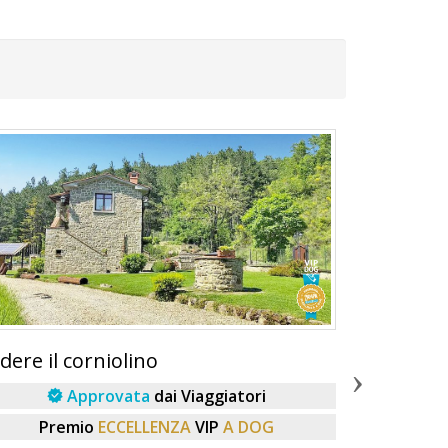
dere il corniolino
Casale ca
centro es
Approvata
dai Viaggiatori
P
Premio
ECCELLENZA
VIP
A DOG