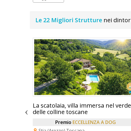
Le 22 Migliori Strutture
nei dintor
La scatolaia, villa immersa nel verde
delle colline toscane
OG
Premio
ECCELLENZA A DOG
rche
Stia (Arezzo) Toscana