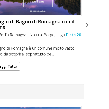
laghi di Bagno di Romagna con il
Scopri il
ne
cane
Emilia Romagna -
Natura
,
Borgo
,
Lago
Dista 20
Emilia Ro
Il Sentiero d
gno di Romagna è un comune molto vasto
divertente ...
to da scoprire, soprattutto pe...
Leggi Tutt
eggi Tutto