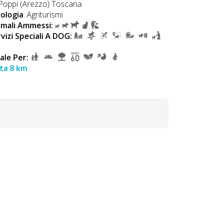
oppi (Arezzo) Toscana
ologia
: Agriturismi
Bibbiena 
imali Ammessi:
Tipologia
: A
vizi Speciali A DOG:
Animali Amm
Servizi Spec
ale Per:
Ideale Per:
ta 8 km
Dista 9 km