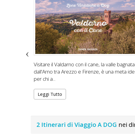
e
Visitare il Valdarno con il cane, la valle bagnata
 visitare con
dall'Arno tra Arezzo e Firenze, è una meta ide
previsti
per chi a...
Leggi Tutto
2 Itinerari di Viaggio A DOG
nei di