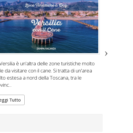
Versilia è un'altra delle zone turistiche molto
UMBRIARecars
le da visitare con il cane. Si tratta di un'area
Valtiberina 
to estesa a nord della Toscana, tra le
attraversata 
vinc...
Leggi Tutt
eggi Tutto